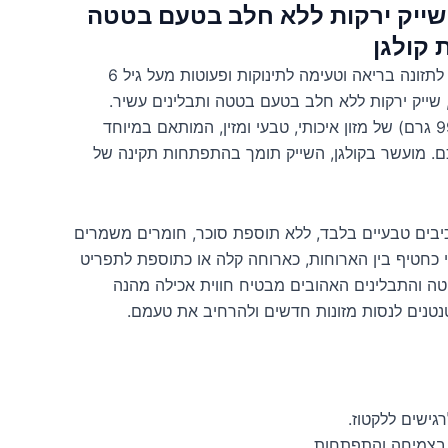
Serenity K – שייק ירקות ללא חלב בטעם בטטה
 קולגן
הכירו את הפתרון המושלם לתזונה בריאה וטעימה לתינוקות ופעוטות מעל גיל 6
 שייק ירקות ללא חלב בטעם בטטה ותבלינים עשיר.
השייק מכיל 3.5 אונקיות (99 גרם) של מזון איכותי, טבעי ומזין, המותאם במיוחד
. מועשר בקולגן, השייק תומך בהתפתחות תקינה של
יבים טבעיים בלבד, ללא תוספת סוכר, חומרים משמרים
י כחטיף בין הארוחות, כארוחה קלה או כתוספת לתפריט
טה והתבלינים האהובים מבטיח חווית אכילה מהנה
טנים לנסות מזונות חדשים ולהרחיב את טעמם.
גישים ללקטוז.
 בצמיחה והתפתחות.