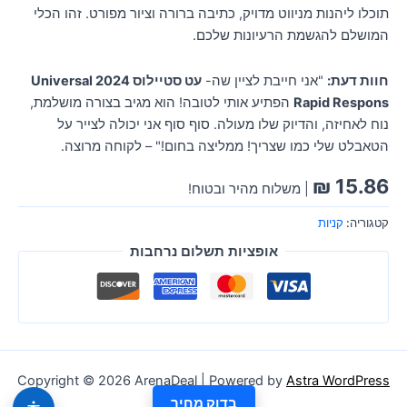
תוכלו ליהנות מניווט מדויק, כתיבה ברורה וציור מפורט. זהו הכלי
המושלם להגשמת הרעיונות שלכם.
חוות דעת:
"אני חייבת לציין שה-
עט סטיילוס 2024 Universal
Rapid Respons
הפתיע אותי לטובה! הוא מגיב בצורה מושלמת,
נוח לאחיזה, והדיוק שלו מעולה. סוף סוף אני יכולה לצייר על
הטאבלט שלי כמו שצריך! ממליצה בחום!" – לקוחה מרוצה.
₪
15.86
| משלוח מהיר ובטוח!
קטגוריה:
קניות
אופציות תשלום נרחבות
Copyright © 2026 ArenaDeal | Powered by
Astra WordPress
Theme
בדוק מחיר