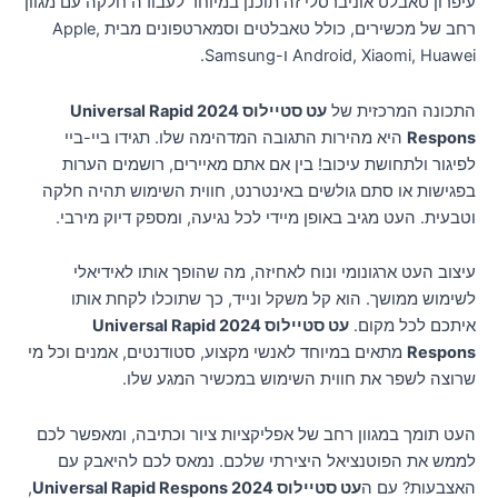
עיפרון טאבלט אוניברסלי זה תוכנן במיוחד לעבודה חלקה עם מגוון
רחב של מכשירים, כולל טאבלטים וסמארטפונים מבית Apple,
Android, Xiaomi, Huawei ו-Samsung.
התכונה המרכזית של
עט סטיילוס 2024 Universal Rapid
Respons
היא מהירות התגובה המדהימה שלו. תגידו ביי-ביי
לפיגור ולתחושת עיכוב! בין אם אתם מאיירים, רושמים הערות
בפגישות או סתם גולשים באינטרנט, חווית השימוש תהיה חלקה
וטבעית. העט מגיב באופן מיידי לכל נגיעה, ומספק דיוק מירבי.
עיצוב העט ארגונומי ונוח לאחיזה, מה שהופך אותו לאידיאלי
לשימוש ממושך. הוא קל משקל ונייד, כך שתוכלו לקחת אותו
איתכם לכל מקום.
עט סטיילוס 2024 Universal Rapid
Respons
מתאים במיוחד לאנשי מקצוע, סטודנטים, אמנים וכל מי
שרוצה לשפר את חווית השימוש במכשיר המגע שלו.
העט תומך במגוון רחב של אפליקציות ציור וכתיבה, ומאפשר לכם
לממש את הפוטנציאל היצירתי שלכם. נמאס לכם להיאבק עם
האצבעות? עם ה
עט סטיילוס 2024 Universal Rapid Respons
,