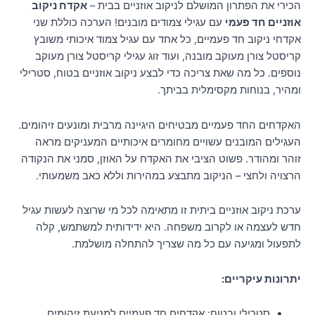
הכירי את הפתרון המושלם לניקוב אוזניים בבית –
אקדח ניקוב
אוזניים חד פעמי
עם עגילי צמודים מובנים! הערכה כוללת שני
אקדחי ניקוב חד פעמיים, כל אחד עם עגיל צמוד איכותי משובץ
קריסטל צורן מעוקב מובנה, ועוד זוג עגילי קריסטל צורן מעוקב
נוספים. כל מה שאת צריכה כדי לבצע ניקוב אוזניים בטוח, סטרילי
ומהיר, בנוחות מקסימלית בביתך.
האקדחים החד פעמיים מבטיחים היגיינה מרבית ומונעים זיהומים.
העגילים המובנים עשויים מחומרים איכותיים המעניקים מראה
זוהר ומהודר. פשוט הציבי את האקדח על האוזן, סמני את הנקודה
הרצויה ולחצי – הניקוב מתבצע במהירות וללא כאב משמעותי.
ערכת ניקוב אוזניים ביתית זו מתאימה לכל מי שרוצה לעשות עגיל
חדש לעצמה או לקרוב משפחה. היא ידידותית למשתמש, קלה
לתפעול ומגיעה עם כל מה שצריך להתחלה מושלמת.
יתרונות עיקריים:
סטרילי ובטוח: אקדחים חד פעמיים למניעת זיהומים.