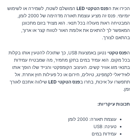
הכירו את ה
פנס הטקטי LED
המושלם לשטח, לשמירה או לשימוש
יומיומי. פנס זה מציע עוצמת תאורה מדהימה של 2000 לומן,
המבטיחה ראות מעולה בכל תנאי. הוא מצויד בזום מתכוונן
המאפשר לך להתאים את אלומת האור לטווח קצר או ארוך,
בהתאם לצורך.
ה
פנס טקטי
נטען באמצעות USB, כך שתוכלו להטעין אותו בקלות
בכל מקום. הוא עמיד במים בתקן מחמיר, מה שמבטיח עמידות
בתנאי מזג אוויר קשים. העיצוב הקומפקטי והנייד שלו הופך אותו
לאידיאלי לקמפינג, טיולים, חירום או כל פעילות חוץ אחרת. אל
תתפשרו על איכות, בחרו ב
פנס הטקטי LED
שילווה אתכם לאורך
זמן.
תכונות עיקריות:
עוצמת תאורה: 2000 לומן
טעינה: USB
עמידות במים