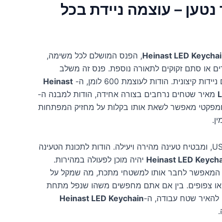
L זעיר נטען – עוצמה ניידת בכל
Heinast LED Keychain
, הפנס המושלם לכל משימה,
ים או סתם זקוקים לתאורה נוספת. פנס זה משלב
קיצונית. הודות לעוצמת 600 לומן, ה-
Heinast
L
מאיר שטחים נרחבים בצורה אחידה, הודות למבנה ה-
. גודלו הקומפקטי מאפשר לשאת אותו בקלות על מחזיק המפתחות
ן.
הפנס נטען באמצעות USB-C, ומבטיח טעינה מהירה ויעילה. הודות לתכונת הטעינה
Heinast LED Keychai
יהיה מוכן לפעולה במהירות.
ק המאפשר לחבר אותו למשטחי מתכת, מה שמקל על
או צפופים. בין אם אתם מחפשים משהו שנפל מתחת
 להאיר שטח עבודה, ה-
Heinast LED Keychain