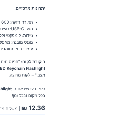
יתרונות מרכזיים:
תאורה חזקה: 600 לומן, לתאורה בהירה ואיכותית.
נטען USB-C: טעינה מהירה ונוחה.
ניידות: קומפקטי וק
מגנט מובנה: מאפש
עמיד: בנוי מחומרים
ביקורת לקוח:
"הפנס הזה ה
ED Keychain Flashlight
מצב." – לקוח מרוצה.
הזמינו עכשיו את ה-
hlight
בכל מקום ובכל זמן!
₪
12.36
| משלוח מהי