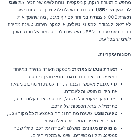
מחפשים תאורה חזקה, קומפקטית ונוחה לשימוש? הכירו את
פנס
לד נטען מיני USB
, הפתרון המושלם לכל צורך! פנס זה משלב
תאורת COB עוצמתית במיוחד עם גוף מגנטי, מה שהופך אותו
לאידיאלי לעבודה, קמפינג, טיולים, או למקרי חירום. טעינה מהירה
ונוחה באמצעות כבל USB מאפשרת לכם לשמור על הפנס מוכן
לשימוש בכל עת.
תכונות עיקריות:
תאורת COB עוצמתית:
מספקת תאורה בהירה במיוחד,
המאפשרת ראות ברורה גם בתנאי חושך מוחלט.
גוף מגנטי:
מאפשר הצמדה נוחה למשטחי מתכת, משאיר
את הידיים חופשיות לעבודה.
ניידות:
קומפקטי וקל משקל, ניתן לנשיאה בקלות בכיס,
בתרמיל או בתא הכפפות של הרכב.
טעינת USB:
טעינה מהירה ונוחה באמצעות כל מקור USB,
כמו מטען טלפון, מחשב או סוללת גיבוי.
שימושים מגוונים:
מושלם לעבודה על רכב, טיולי שטח,
קמפינג, תיקון מכשירים, ושימוש במקרי חירום.