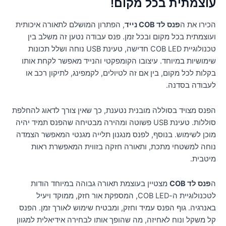
עוצמתית בכל מקום!
הכירו את ה
פנס לד COB נייד
, הפתרון המושלם לתאורה איכותית
ועוצמתית בכל מקום ובכל זמן. פנס עבודה נטען זה משלב בין
טכנולוגיית COB LED חדישה, טעינת USB נוחה ושלל תכונות
שימושיות במיוחד. עיצובו הקומפקטי והנייד מאפשר לקחת אותו
בקלות לכל מקום, בין אם זה לטיולים, לקמפינג, לתיקון רכב או
לעבודה בסדנה.
הפנס מצויד בסוללה מובנית נטענת, כך שאין צורך לדאוג להחלפת
סוללות. טעינת USB פשוטה ומהירה מבטיחה שהפנס תמיד יהיה
מוכן לשימוש. בנוסף, לפנס מנגנון תלייה מגנטי המאפשר הצמדה
נוחה למשטחי מתכת, ותאורה חזקה בזווית המאפשרת ראות
מיטבית.
ה
פנס לד COB
מצטיין בעוצמת תאורה גבוהה במיוחד הודות
לטכנולוגיית ה-COB LED, המספקת אור חזק, ממוקד ויעיל
באנרגיה. גוף הפנס עמיד וחזק, ומבטיח שימוש לאורך זמן. הפנס
קל משקל ונוח לאחיזה, מה שהופך אותו לבחירה אידיאלית למגוון