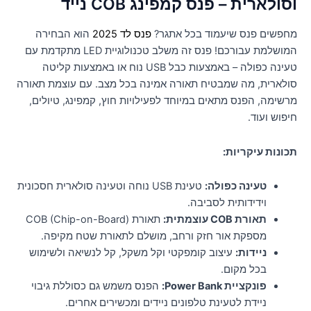
וסולארית – פנס קמפינג COB נייד
מחפשים פנס שיעמוד בכל אתגר?
פנס לד 2025
הוא הבחירה
המושלמת עבורכם! פנס זה משלב טכנולוגיית LED מתקדמת עם
טעינה כפולה – באמצעות כבל USB נוח או באמצעות קליטה
סולארית, מה שמבטיח תאורה אמינה בכל מצב. עם עוצמת תאורה
מרשימה, הפנס מתאים במיוחד לפעילויות חוץ, קמפינג, טיולים,
חיפוש ועוד.
תכונות עיקריות:
טעינה כפולה:
טעינת USB נוחה וטעינה סולארית חסכונית
וידידותית לסביבה.
תאורת COB עוצמתית:
תאורת COB (Chip-on-Board)
מספקת אור חזק ורחב, מושלם לתאורת שטח מקיפה.
ניידות:
עיצוב קומפקטי וקל משקל, קל לנשיאה ולשימוש
בכל מקום.
פונקציית Power Bank:
הפנס משמש גם כסוללת גיבוי
ניידת לטעינת טלפונים ניידים ומכשירים אחרים.