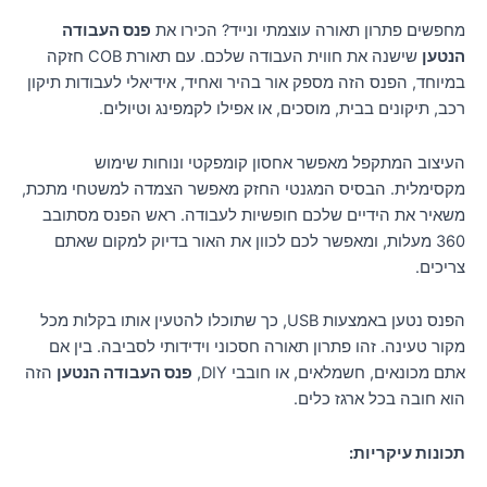
מחפשים פתרון תאורה עוצמתי ונייד? הכירו את
פנס העבודה
הנטען
שישנה את חווית העבודה שלכם. עם תאורת COB חזקה
במיוחד, הפנס הזה מספק אור בהיר ואחיד, אידיאלי לעבודות תיקון
רכב, תיקונים בבית, מוסכים, או אפילו לקמפינג וטיולים.
העיצוב המתקפל מאפשר אחסון קומפקטי ונוחות שימוש
מקסימלית. הבסיס המגנטי החזק מאפשר הצמדה למשטחי מתכת,
משאיר את הידיים שלכם חופשיות לעבודה. ראש הפנס מסתובב
360 מעלות, ומאפשר לכם לכוון את האור בדיוק למקום שאתם
צריכים.
הפנס נטען באמצעות USB, כך שתוכלו להטעין אותו בקלות מכל
מקור טעינה. זהו פתרון תאורה חסכוני וידידותי לסביבה. בין אם
אתם מכונאים, חשמלאים, או חובבי DIY,
פנס העבודה הנטען
הזה
הוא חובה בכל ארגז כלים.
תכונות עיקריות: