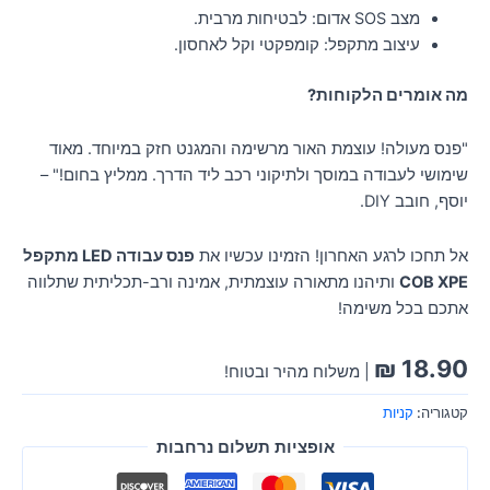
מצב SOS אדום: לבטיחות מרבית.
עיצוב מתקפל: קומפקטי וקל לאחסון.
מה אומרים הלקוחות?
"פנס מעולה! עוצמת האור מרשימה והמגנט חזק במיוחד. מאוד
שימושי לעבודה במוסך ולתיקוני רכב ליד הדרך. ממליץ בחום!" –
יוסף, חובב DIY.
אל תחכו לרגע האחרון! הזמינו עכשיו את
פנס עבודה LED מתקפל
COB XPE
ותיהנו מתאורה עוצמתית, אמינה ורב-תכליתית שתלווה
אתכם בכל משימה!
₪
18.90
| משלוח מהיר ובטוח!
קטגוריה:
קניות
אופציות תשלום נרחבות