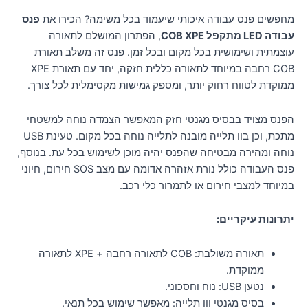
מחפשים פנס עבודה איכותי שיעמוד בכל משימה? הכירו את
פנס
עבודה LED מתקפל COB XPE
, הפתרון המושלם לתאורה
עוצמתית ושימושית בכל מקום ובכל זמן. פנס זה משלב תאורת
COB רחבה במיוחד לתאורה כללית חזקה, יחד עם תאורת XPE
ממוקדת לטווח רחוק יותר, ומספק גמישות מקסימלית לכל צורך.
הפנס מצויד בבסיס מגנטי חזק המאפשר הצמדה נוחה למשטחי
מתכת, וכן בוו תלייה מובנה לתלייה נוחה בכל מקום. טעינת USB
נוחה ומהירה מבטיחה שהפנס יהיה מוכן לשימוש בכל עת. בנוסף,
פנס העבודה כולל נורת אזהרה אדומה עם מצב SOS חירום, חיוני
במיוחד למצבי חירום או לתמרור כלי רכב.
יתרונות עיקריים:
תאורה משולבת: COB לתאורה רחבה + XPE לתאורה
ממוקדת.
נטען USB: נוח וחסכוני.
בסיס מגנטי ווו תלייה: מאפשר שימוש בכל תנאי.