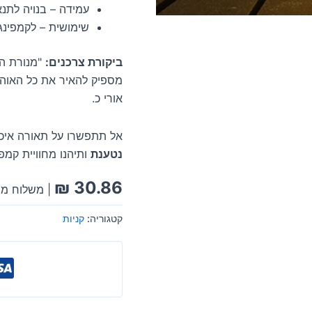
עמידה – בנויה לתנא
שימושית – לקמפינג,
ביקורת צרכנים:
"מנורת הק
מספיק להאיר את כל האוהל
אורי כ.
אל תתפשרו על תאורה איכ
נטענת
ותיהנו מחוויית קמפ
₪
30.86
| משלוח מה
קטגוריה:
קניות