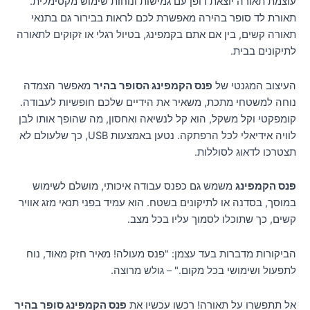
עוצמת תאורה יוצאת דופן עם גמישות ונוחות שימוש מקסימלית.
תאורת לד סופר בהירה מאפשרת לכם לראות בבירור גם בתנאי
תאורה קשים, בין אם אתם בקמפינג, בטיול רגלי או זקוקים לתאורה
לתיקונים בבית.
העיצוב המגנטי של
פנס הקמפינג הסופר בהיר
מאפשר הצמדה
נוחה למשטחי מתכת, משאיר את הידיים שלכם חופשיות לעבודה.
קומפקטי וקל משקל, הוא קל לנשיאה ואחסון, מה שהופך אותו לבן
לוויה אידיאלי לכל הרפתקה. נטען באמצעות USB, כך שלעולם לא
תצטרכו לדאוג לסוללות.
פנס הקמפינג
משמש גם כפנס עבודה איכותי, מושלם לשימוש
במוסך, בסדנה או לתיקונים בשטח. הוא עמיד בפני תנאי מזג אוויר
קשים, כך שתוכלו לסמוך עליו בכל מצב.
הביקורות מדברות בעד עצמן: "פנס מעולה! מאיר חזק מאוד, נוח
לתפעול ושימושי בכל מקום." – גולש מרוצה.
אל תתפשרו על תאורה! רכשו עכשיו את
פנס הקמפינג סופר בהיר