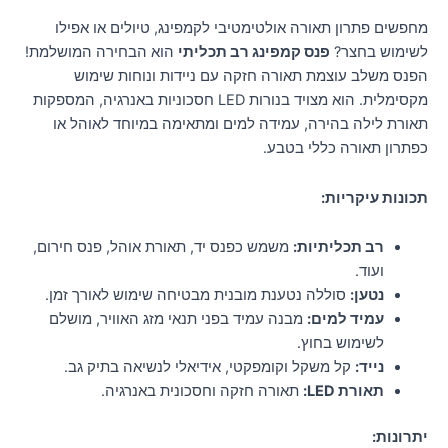
מחפשים פתרון תאורה אולטימטיבי לקמפינג, טיולים או אפילו
לשימוש בחצר?
פנס קמפינג רב תכליתי
הוא הבחירה המושלמת!
הפנס משלב עוצמת תאורה חזקה עם ניידות ונוחות שימוש
מקסימלית. הוא מצויד בנורות LED חסכוניות באנרגיה, המספקות
תאורת לילה בהירה, עמידה למים ומתאימה במיוחד לאוהל או
כפתרון תאורה כללי בטבע.
תכונות עיקריות:
רב תכליתיות:
משמש כפנס יד, תאורת אוהל, פנס חירום,
ועוד.
נטען:
סוללה נטענת מובנית מבטיחה שימוש לאורך זמן.
עמיד למים:
מבנה עמיד בפני תנאי מזג האוויר, מושלם
לשימוש בחוץ.
נייד:
קל משקל וקומפקטי, אידיאלי לנשיאה בתיק גב.
תאורת LED:
תאורה חזקה וחסכונית באנרגיה.
יתרונות: