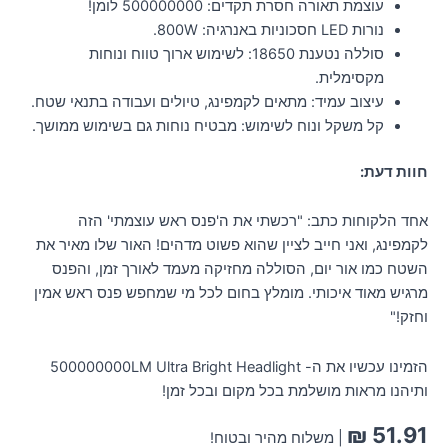
עוצמת תאורה חסרת תקדים: 500000000 לומן!
נורות LED חסכוניות באנרגיה: 800W.
סוללה נטענת 18650: לשימוש ארוך טווח ונוחות
מקסימלית.
עיצוב עמיד: מתאים לקמפינג, טיולים ועבודה בתנאי שטח.
קל משקל ונוח לשימוש: מבטיח נוחות גם בשימוש ממושך.
חוות דעת:
אחד הלקוחות כתב: "רכשתי את ה'פנס ראש עוצמתי' הזה
לקמפינג, ואני חייב לציין שהוא פשוט מדהים! האור שלו מאיר את
השטח כמו אור יום, הסוללה מחזיקה מעמד לאורך זמן, והפנס
מרגיש מאוד איכותי. מומלץ בחום לכל מי שמחפש פנס ראש אמין
וחזק!"
הזמינו עכשיו את ה- 500000000LM Ultra Bright Headlight
ותיהנו מראות מושלמת בכל מקום ובכל זמן!
₪
51.91
| משלוח מהיר ובטוח!