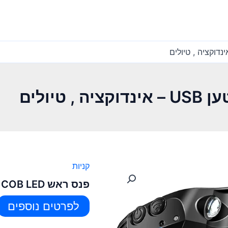
קניות
פנס ראש COB LED נטען USB – אינדוקציה , טיולים
לפרטים נוספים