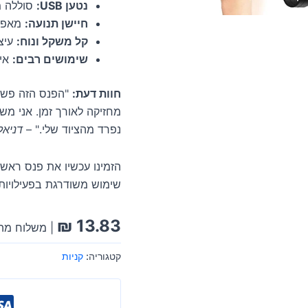
נטען USB:
סוללה מו
חיישן תנועה:
מאפשר
קל משקל ונוח:
עיצו
שימושים רבים:
איד
חוות דעת:
"הפנס הזה פשוט 
מחזיקה לאורך זמן. אני מש
נפרד מהציוד שלי." –
דניאל
שימוש משודרגת בפעילויות
₪
13.83
| משלוח מהי
קטגוריה:
קניות