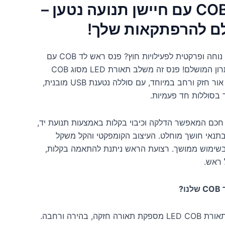
פנס ראש לד COB עם חיישן תנועה נטען –
ם להרפתקאות שלך!
מחפשים תאורה עוצמתית, נוחה ופרקטית לפעילויות חוץ? פנס ראש לד COB עם
חיישן תנועה נטען הוא הפתרון המושלם! פנס זה משלב תאורת LED מסוג COB
איכותית במיוחד, המעניקה אור חזק ורחב במיוחד, עם סוללה נטענת USB מובנית,
 בסוללות חד פעמיות.
 חכם המאפשר הדלקה וכיבוי בקלות באמצעות תנועת יד,
תנאי חושך מוחלט. העיצוב הקומפקטי והקל משקל
בשימוש ממושך. רצועת הראש ניתנת להתאמה בקלות,
 ראש.
?
LED CO מספקת תאורה חזקה, בהירה ורחבה.