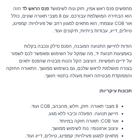
מחפשים פנס ראש אמין, חזק ונוח לשימוש?
פנס הראש לד
הזה
הוא הבחירה המושלמת עבורכם. עם 8 מצבי תאורה שונים, כולל
אור COB עוצמתי, הוא מתאים למגוון רחב של פעילויות: קמפינג,
טיולים, דייג, עבודות ביתיות, תיקונים ועוד.
הודות לחיישן התנועה המובנה, הפנס נדלק ונכבה בקלות
באמצעות תנועת יד, מה שמקל על השימוש ומאפשר לכם לשמור
על ידיים חופשיות. העיצוב הקל והנוח מבטיח שהפנס יתאים
בצורה מושלמת לראש שלכם, גם בשימוש ממושך. התאורה החזקה
והממוקדת מבטיחה ראות מעולה בתנאי חושך.
תכונות עיקריות:
8 מצבי תאורה: חזק, חלש, מהבהב, COB ועוד.
חיישן תנועה: הפעלה וכיבוי ללא מגע.
אור COB: תאורה חזקה במיוחד.
עיצוב ארגונומי: נוח לשימוש ממושך.
מתאים למגוון פעילויות: קמפינג, טיולים, דייג ועוד.