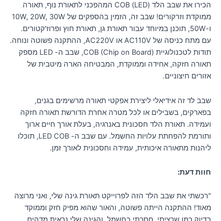
הכירו את שבב הלד (LED) COB המהפכני לתאורת נוף, תאורה
ממוקדת וזרקורים! שבב זה, הזמין בהספקים של 10W, 20W, 30W
ו-50W, תוכנן במיוחד עבור תאורת גן, תאורת חוץ ופרוז'קטורים.
עם מתח כניסה של AC110V או AC220V, ההתקנה פשוטה ונוחה.
תודות לטכנולוגיית COB (Chip on Board), שבב ה- LED מספק
תאורה חזקה, אחידה וממוקדת, המבטיחה הארה מיטבית של
אזורים חיצוניים.
שבב לד זה אידיאלי ליצירת אפקטי תאורה מרשימים בגנים,
בפארקים, בשבילים או לכל מטרה אחרת הדורשת תאורה חזקה
ועמידה. תאורת הלד חסכונית באנרגיה, בעלת אורך חיים ארוך
ותורמת להפחתת עלויות החשמל. עם שבב ה- LED COB, תוכלו
ליהנות מתאורה איכותית, עמידה וחסכונית לאורך זמן.
חוות דעת:
"רכשתי את שבב הלד הזה לפרוייקט תאורת גינה שלי, ואני מרוצה
מאוד! ההתקנה הייתה פשוטה, והאור שהוא מפיק חזק וממוקד
בדיוק כמו שרציתי. חסכתי בחשמל, והגינה שלי נראית מדהים