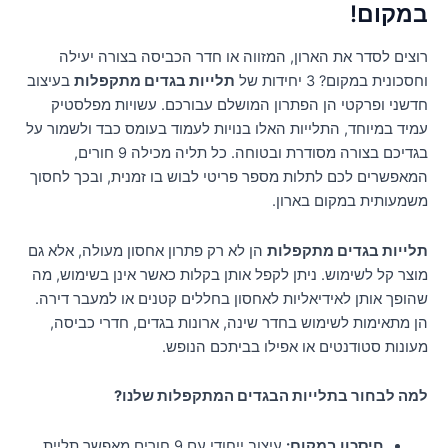
במקום!
רוצים לסדר את הארון, המזווה או חדר הכביסה בצורה יעילה
וחסכונית במקום? 3 יחידות של
תלייות בגדים מתקפלות
בעיצוב
חדשני ופרקטי הן הפתרון המושלם עבורכם. עשויות מפלסטיק
עמיד במיוחד, התלייות האלו בנויות לעמוד בעומס כבד ולשמור על
בגדיכם בצורה מסודרת ובטוחה. כל תליה מכילה 9 חורים,
המאפשרים לכם לתלות מספר פריטי לבוש בו זמנית, ובכך לחסוך
משמעותית במקום בארון.
תלייות בגדים מתקפלות
הן לא רק פתרון אחסון מעולה, אלא גם
מוצר קל לשימוש. ניתן לקפל אותן בקלות כאשר אינן בשימוש, מה
שהופך אותן לאידיאליות לאחסון בחללים קטנים או למעבר דירה.
הן מתאימות לשימוש בחדר שינה, ארונות בגדים, חדרי כביסה,
מעונות סטודנטים או אפילו בביתכם הנופש.
למה לבחור בתלייות הבגדים המתקפלות שלנו?
חיסכון במקום:
עיצוב ייחודי עם 9 חורים מאפשר תליית