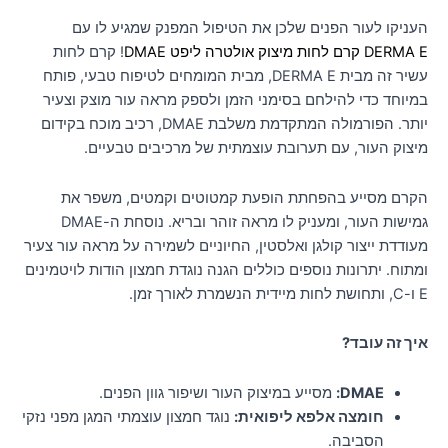
העניקו לעור הפנים שלכן את הטיפול המפנק שמגיע לו עם
DERMA E קרם לחות מיצוק אולטרה ליפט DMAE
! קרם לחות
עשיר זה מבית DERMA E, מבית המומחים לטיפוח טבעי, פותח
במיוחד כדי להילחם בסימני הזמן ולספק מראה עור מוצק וצעיר
יותר. הפורמולה המתקדמת משלבת DMAE, רכיב מוכח בקידום
מיצוק העור, עם תערובת עוצמתית של מרכיבים טבעיים.
הקרם מסייע בהפחתת הופעת קמטוטים וקמטים, משפר את
גמישות העור, ומעניק לו מראה זוהר ובריא. נוסחת ה-DMAE
מעודדת ייצור קולגן ואלסטין, החיוניים לשמירה על מראה עור צעיר
ומתוח. יתרונות נוספים כוללים הגנה נוגדת חמצון הודות לויטמינים
E ו-C, ותחושת לחות מיידית הנשמרת לאורך זמן.
איך זה עובד?
DMAE:
מסייע במיצוק העור ושיפור גוון הפנים.
חומצה אלפא ליפואית:
נוגד חמצון עוצמתי המגן מפני נזקי
הסביבה.