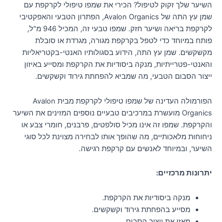
השיער שלך זקוק לטיפול? הכירי את שמפו טיפולי לקרקפת עם
שמן עץ התה של Avalon Organics, הפתרון הטבעי והאפקטיבי
לקרקפת בריאה ושיער חזק. שמפו טבעי זה, המכיל 946 מ"ל,
פותח במיוחד כדי לטפל בקרקפת מגורה, מגרדת או סובלת
מקשקשים. שמן עץ התה, הידוע בסגולותיו האנטי-בקטריאליות
והאנטי-פטרייתיות, מנקה ביסודיות את הקרקפת ומסייע באיזון
ייצור הסבום הטבעי, מה שמביא להפחתת גירוד וקשקשים.
הפורמולה העדינה של שמפו טיפולי לקרקפת מבית Avalon
Organics מועשרת במרכיבים טבעיים נוספים המזינים את השיער
והקרקפת. שמפו זה אינו מכיל סולפטים, פרבנים, חומרי צבע או
ניחוחות מלאכותיים, מה שהופך אותו לבחירה מצוינת לכל סוגי
השיער, ובמיוחד לאנשים עם קרקפת רגישה.
יתרונות מרכזיים:
מנקה ביסודיות את הקרקפת.
מסייע בהפחתת גירוד וקשקשים.
מאזן את ייצור הסבום.