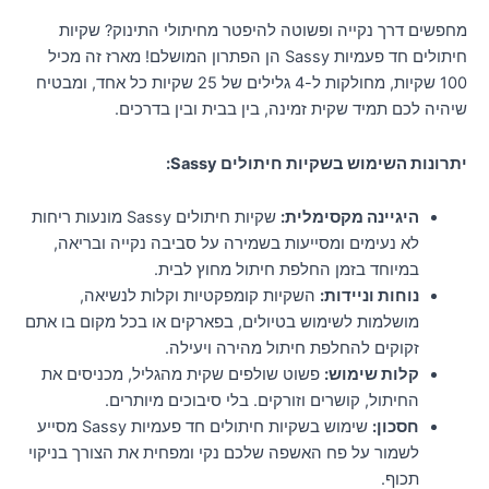
מחפשים דרך נקייה ופשוטה להיפטר מחיתולי התינוק? שקיות
חיתולים חד פעמיות Sassy הן הפתרון המושלם! מארז זה מכיל
100 שקיות, מחולקות ל-4 גלילים של 25 שקיות כל אחד, ומבטיח
שיהיה לכם תמיד שקית זמינה, בין בבית ובין בדרכים.
יתרונות השימוש בשקיות חיתולים Sassy:
היגיינה מקסימלית:
שקיות חיתולים Sassy מונעות ריחות
לא נעימים ומסייעות בשמירה על סביבה נקייה ובריאה,
במיוחד בזמן החלפת חיתול מחוץ לבית.
נוחות וניידות:
השקיות קומפקטיות וקלות לנשיאה,
מושלמות לשימוש בטיולים, בפארקים או בכל מקום בו אתם
זקוקים להחלפת חיתול מהירה ויעילה.
קלות שימוש:
פשוט שולפים שקית מהגליל, מכניסים את
החיתול, קושרים וזורקים. בלי סיבוכים מיותרים.
חסכון:
שימוש בשקיות חיתולים חד פעמיות Sassy מסייע
לשמור על פח האשפה שלכם נקי ומפחית את הצורך בניקוי
תכוף.