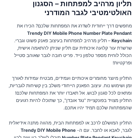
תליון מרהיב למפתחות – הסגנון
האולטימטיבי לגבר המודרני
מחפשים דרך ייחודית לשדרג את המפתחות שלכם? הכירו את
Trendy DIY Mobile Phone Number Plate Pendant
Keychain
– תליון מרהיב למפתחות בעיצוב פאנק פשוט וגברי.
שרשרת עור קלועה איכותית עם תליון שניתן להתאמה אישית,
הכולל לוחית מספר טלפון נייד. פריט חובה לגבר שאוהב סטייל
ופרקטיות!
התליון מיוצר מחומרים איכותיים ועמידים, מבטיח עמידות לאורך
זמן ושימוש נוח. עיצוב הפאנק הייחודי משלב בין קשיחות לגבריות,
ומתאים לכל סגנון לבוש. אל תאבדו יותר את המפתחות שלכם!
התליון מצויד בפונקציית "נגד אובדן", כך שתוכלו להיות רגועים
שהמפתחות שלכם תמיד יהיו אתכם.
התליון המושלם לרכב או למפתחות הבית, מהווה מתנה אידיאלית
לגבר, לאבא או לחבר. עם ה-
Trendy DIY Mobile Phone
Number Plate Pendant Keychain
תוכלו לשלב בין שיק לבין