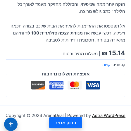
חזקה יותר ממה שציפיתי, והסוללה מחזיקה מעמד לאורך כל
הלילה" כתב גולש מרוצה.
אל תפספסו את ההזדמנות להאיר את הבית שלכם בצורה חכמה
ויעילה. רכשו עכשיו את
מנורת הצפה סולארית 100 לד
ותיהנו
מתאורה בטוחה, חסכונית וידידותית לסביבה!
₪
15.14
| משלוח מהיר ובטוח!
קטגוריה:
קניות
אופציות תשלום נרחבות
Copyright © 2026 ArenaDeal | Powered by
Astra WordPress
Theme
בדוק מחיר