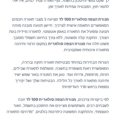
לך שקט נפשי וחיסכון בחשמל. גוף תאורה עמיד למים, אידיאלי
לתנאי חוץ, המבטיח עמידות לאורך זמן.
מנורת הצפה סולארית 100 לד
מציעה 3 מצבי תאורה חכמים
המאפשרים התאמה אישית לצרכיך. חיישן תנועה מובנה מזהה
תנועה ומפעיל את התאורה באופן אוטומטי, לתאורה מיידית בעת
הצורך. התקנה קלה ופשוטה, ללא צורך בחיווט חשמלי מסובך.
פשוט תלה את
מנורת הצפה סולארית
במקום הרצוי ותיהנה
מתאורה איכותית ואפקטיבית.
הנורות הבהירות במיוחד מבטיחות תאורה חזקה וברורה,
המאפשרת ראות משופרת בחשכה. מושלמת לתאורת שבילים,
חניות, מרפסות, גדרות ועוד. טען את המנורה באור שמש ישיר
ותיהנה מתאורה לאורך כל הלילה. הבטיחות שלך ושל יקיריך
נמצאת בראש סדר העדיפויות!
לפי ביקורות צרכנים,
מנורת הצפה סולארית 100 לד
זוכה
לשבחים רבים. משתמשים מציינים את החסכון בחשמל, האור
העוצמתי, וההתקנה הפשוטה כיתרונות בולטים. "מדהים! התאורה