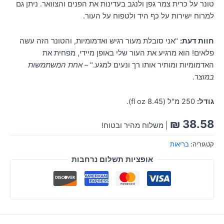
טונר על כרית צמר גפן ולנגב בעדינות את הפנים והצוואר. ניתן גם
למרוח ישירות על כף היד ולטפוח על העור.
חוות דעת:
"אני סובלת מעור רגיש ואדמומיות, והטונר הזה עשה
פלאים! הוא מרגיע את העור שלי באופן מיידי, מפחית את
האדמומיות ומותיר אותו רך ונעים למגע." –
אחת המשתמשות
במוצר
.
גודל:
250 מ"ל (8.45 fl oz).
₪
38.58
| משלוח מהיר ובטוח!
קטגוריה:
בריאות
אופציות תשלום נרחבות