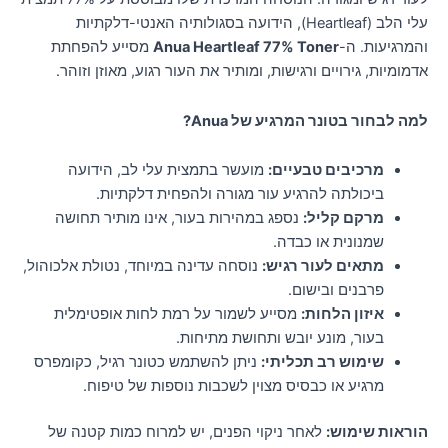
עלי הלב (Heartleaf), הידועה בסגולותיה האנטי-דלקתיות
והמרגיעות. ה-
Anua Heartleaf 77% Toner
מסייע להפחתת
אדמומיות, גירויים ורגישות, ומותיר את העור רגוע, מאוזן וזוהר.
למה לבחור בטונר המרגיע של Anua?
מרכיבים טבעיים:
מועשר בתמצית עלי לב, הידועה
ביכולתה להרגיע עור מגורה ולהפחית דלקתיות.
מרקם קליל:
נספג במהירות בעור, אינו מותיר תחושה
שמנונית או כבדה.
מתאים לעור רגיש:
נוסחה עדינה במיוחד, נטולת אלכוהול,
פרבנים ובישום.
איזון הלחות:
מסייע לשמור על רמת לחות אופטימלית
בעור, מונע יובש ותחושת מתיחות.
שימוש רב תכליתי:
ניתן להשתמש כטונר רגיל, כקומפרס
מרגיע או כבסיס מצוין לשכבות נוספות של טיפוח.
הוראות שימוש:
לאחר ניקוי הפנים, יש למרוח כמות קטנה של