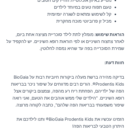
מסייע באיזון אוכלוסיית החיידקים הטובים
טעם תפוח טעים במיוחד לילדים
קל לשימוש ומתאים לשגרה יומיומית
מכיל זן פרוביוטי מוכח מחקרית
הוראות שימוש:
מומלץ לתת לילד סוכריית מציצה אחת ביום,
לאחר צחצוח השיניים או לפי הוראות רופא השיניים. יש להקפיד על
שמירת הסוכרייה בפה עד שהיא נמסה לחלוטין.
חוות דעת:
בדיקה מהירה ברשת מעלה ביקורות חיוביות רבות על BioGaia
Prodentis Kids®. הורים רבים מדווחים על שיפור ניכר בבריאות
הפה של ילדיהם, הפחתת ריח רע מהפה, וצמצום ביקורים אצל
רופא השיניים. "הילדים שלי ממש אוהבים את הטעם, ואני רואה
שיפור משמעותי בבריאות הפה שלהם", כתבה לקוחה מרוצה.
הזמינו עכשיו את BioGaia Prodentis Kids® ותנו לילדכם את
היתרון הטבעי לבריאות הפה!