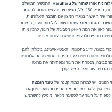
נית אורז שחור של Haruharu
, התכשיר המושלם
לעור פנים זוהר ובריא. טונר זה, המכיל 150 מ"ל, מציע טיפוח עשיר הודות לנוסחה
ז שחור עשיר בנוגדי חמצון עם חומצה היאלורונית,
תמשכת.
הטונר אורז שחור
מיועד לכל סוגי העור, במיוחד
לעור יבש וחסר חיים. הוא עוזר לאזן את רמת ה-pH הטבעית של העור, להכין אותו
יפוח נוספים ולהעניק תחושת רעננות מיידית.
 בטונר, ידוע בתכונותיו האנטי-אייג'ינג, ביכולתו להגן
ולספק תזונה חיונית לעור הפנים. החומצה ההיאלורונית,
מהסביבה, מנפחת את העור ומפחיתה את מראה
 מבטיח עור חלק, גמיש וקורן.
י הפנים, יש למרוח כמות קטנה של
טונר חומצה
צמר גפן ולנגב בעדינות את הפנים והצוואר. ניתן גם
 ולטפוח על העור עד לספיגה מלאה. מומלץ להשתמש