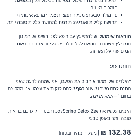
תמיכה במערכת העיכול: מסייעת בעיכול תקין ובספיגת
חומרים מזינים.
פורמולה טבעית: מכילה תמציות צמחי מרפא איכותיות.
תחושת קלילות ואנרגיה: תורמת לתחושה כללית טובה יותר.
הוראות שימוש:
יש להתייעץ עם רופא לפני השימוש. המינון
המומלץ משתנה בהתאם לגיל הילד. יש לעקוב אחר ההוראות
המופיעות על האריזה.
חוות דעת:
"הילדים שלי מאוד אוהבים את הטעם, ואני שמחה לדעת שאני
נותנת להם משהו שעוזר לגוף שלהם לנקות את עצמו. אני ממליצה
בחום!" –
אמא מרוצה.
הזמינו עכשיו את JoySpring Detox Zee והבטיחו לילדכם בריאות
טובה יותר באופן טבעי!
₪
132.38
| משלוח מהיר ובטוח!