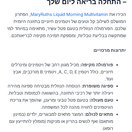
– התחלה בריאה ליום שלך
הכירו את
MaryRuths Liquid Morning Multivitamin
, הפתרון
המושלם לשילוב קל וטעים של ויטמינים חיוניים בתזונה היומית
שלכם. הפורמולה הנוזלית בטעם פטל עשיר, מתאימה במיוחד למי
שמתקשה בבליעת טבליות, ומספקת תמיכה מקיפה לבריאותכם.
יתרונות מרכזיים:
פורמולה מקיפה:
מכיל מגוון רחב של ויטמינים ומינרלים
חיוניים, כולל ויטמין A, C, D, E, ויטמיני B מורכבים, אבץ
ועוד.
ספיגה משופרת:
הנוסחה הנוזלית מבטיחה ספיגה מהירה
ויעילה יותר של רכיבי התזונה, בהשוואה לכמוסות וטבליות.
טעם מעולה:
בטעם פטל טבעי ומרענן, שהופך את צריכת
הוויטמינים לחוויה מהנה לכל המשפחה.
מתאים לכולם:
המוצר מתאים למבוגרים, ילדים (במינון
מותאם) ואף לנשים בהריון או מניקות (מומלץ להתייעץ עם
רופא).