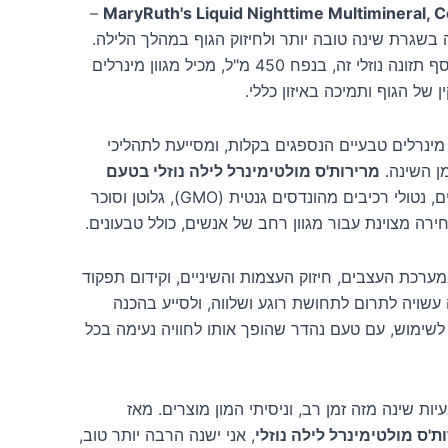
–
MaryRuth's Liquid Nighttime Multimineral,
שגרת שינה טובה יותר ולחיזוק הגוף במהלך הלילה.
בטעם חלומי של קוקוס, תוסף תזונה נוזלי זה, בנפח 450 מ"ל, מכיל מגוון מינרלים
ן של הגוף ותמיכה באיזון כללי.
מינרלים טבעיים הנספגים בקלות, ומסייעת לתהליכי
ן השינה.
מרירות'ס מולטימינרל לילה נוזלי בטעם
מכיל רכיבים איכותיים, נטולי רכיבים מהונדסים גנטית (GMO), גלוטן וסוכר
ירה מצוינת עבור מגוון רחב של אנשים, כולל טבעונים.
רכת העצבים, חיזוק העצמות והשיניים, וקידום תפקוד
 עשויה לתרום לתחושת רוגע ושלווה, ולסייע בהכנה
לשימוש, עם טעם נהדר שהופך אותו לחוויה נעימה בכל
ות שינה מזה זמן רב, וניסיתי המון מוצרים. מאז
ת'ס מולטימינרל לילה נוזלי
, אני ישנה הרבה יותר טוב,