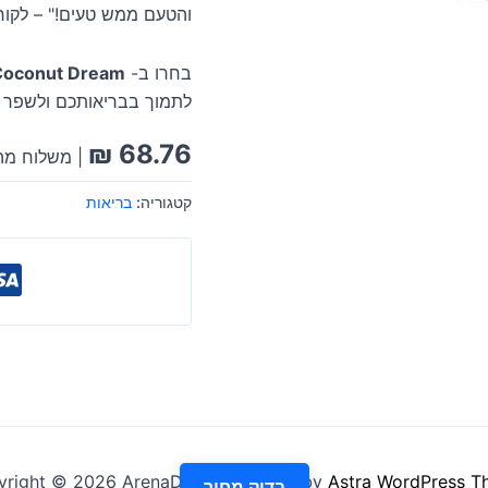
והטעם ממש טעים!" – לקו
בחרו ב-
 Coconut Dream
לתמוך בבריאותכם ולשפר א
₪
68.76
| משלוח מהי
קטגוריה:
בריאות
right © 2026 ArenaDeal | Powered by
Astra WordPress T
בדוק מחיר