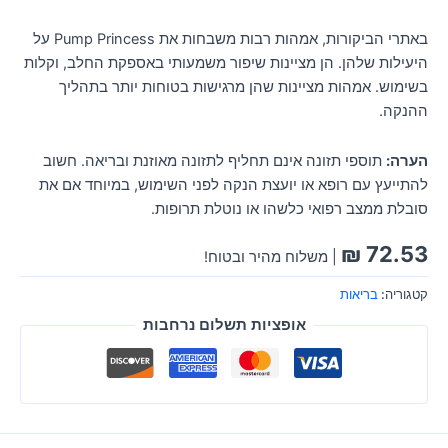
באתרי הביקורות, אמהות רבות משבחות את Pump Princess על
היעילות שלהן. הן מציינות שיפור משמעותי באספקת החלב, וקלות
בשימוש. אמהות מציינות שהן מרגישות בטוחות יותר בתהליך
ההנקה.
הערה:
תוספי תזונה אינם תחליף לתזונה מאוזנת ובריאה. חשוב
להתייעץ עם רופא או יועצת הנקה לפני השימוש, במיוחד אם את
סובלת ממצב רפואי כלשהו או נוטלת תרופות.
₪
72.53
| משלוח מהיר ובטוח!
קטגוריה:
בריאות
אופציות תשלום נרחבות