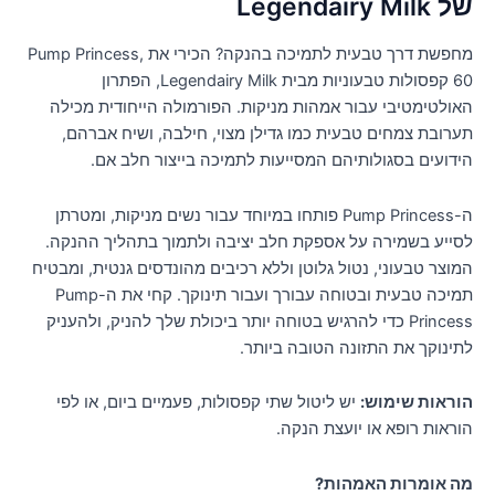
של Legendairy Milk
מחפשת דרך טבעית לתמיכה בהנקה? הכירי את Pump Princess,
60 קפסולות טבעוניות מבית Legendairy Milk, הפתרון
האולטימטיבי עבור אמהות מניקות. הפורמולה הייחודית מכילה
תערובת צמחים טבעית כמו גדילן מצוי, חילבה, ושיח אברהם,
הידועים בסגולותיהם המסייעות לתמיכה בייצור חלב אם.
ה-Pump Princess פותחו במיוחד עבור נשים מניקות, ומטרתן
לסייע בשמירה על אספקת חלב יציבה ולתמוך בתהליך ההנקה.
המוצר טבעוני, נטול גלוטן וללא רכיבים מהונדסים גנטית, ומבטיח
תמיכה טבעית ובטוחה עבורך ועבור תינוקך. קחי את ה-Pump
Princess כדי להרגיש בטוחה יותר ביכולת שלך להניק, ולהעניק
לתינוקך את התזונה הטובה ביותר.
הוראות שימוש:
יש ליטול שתי קפסולות, פעמיים ביום, או לפי
הוראות רופא או יועצת הנקה.
מה אומרות האמהות?