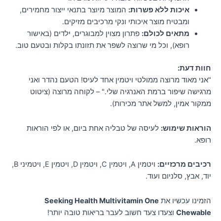
איכות ללא פשרות:
המוצר מיוצר בתנאי ייצור מחמירים,
ומבטיח מוצר איכותי ונקי מרכיבים מזיקים.
מתאים לכולם:
פתרון מצוין למבוגרים, ילדים (באישור
רופא), וכל מי שרוצה לשפר את תזונתו בקלות ובטעם טוב.
חוות דעת:
"אני מאוד מרוצה ממולטי ויטמין אחד לעיס! הטעם נהדר ואני
מרגישה שיפור ברמת האנרגיה שלי." – לקוחה מרוצה (ציטוט
ממקור אמין, למשל אתר מכירות).
הוראות שימוש:
לעיסה של טבליה אחת ביום, או לפי הוראות
רופא.
רכיבים מרכזיים:
ויטמין A, ויטמין C, ויטמין D, ויטמין E, ויטמיני B,
יוד, אבץ, סלניום ועוד.
הזמינו עכשיו את
Seeking Health Multivitamin One
Chewable
וצעדו צעד חשוב לעבר בריאות טובה יותר!