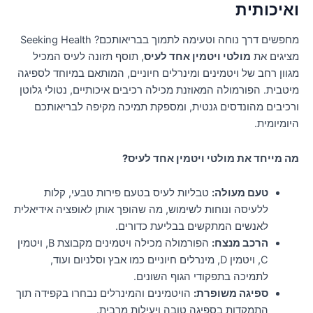
ואיכותית
מחפשים דרך נוחה וטעימה לתמוך בבריאותכם? Seeking Health
מציגים את
מולטי ויטמין אחד לעיס
, תוסף תזונה לעיס המכיל
מגוון רחב של ויטמינים ומינרלים חיוניים, המותאם במיוחד לספיגה
מיטבית. הפורמולה המאוזנת מכילה רכיבים איכותיים, נטולי גלוטן
ורכיבים מהונדסים גנטית, ומספקת תמיכה מקיפה לבריאותכם
היומיומית.
מה מייחד את מולטי ויטמין אחד לעיס?
טעם מעולה:
טבליות לעיס בטעם פירות טבעי, קלות
ללעיסה ונוחות לשימוש, מה שהופך אותן לאופציה אידיאלית
לאנשים המתקשים בבליעת כדורים.
הרכב מנצח:
הפורמולה מכילה ויטמינים מקבוצת B, ויטמין
C, ויטמין D, מינרלים חיוניים כמו אבץ וסלניום ועוד,
לתמיכה בתפקודי הגוף השונים.
ספיגה משופרת:
הויטמינים והמינרלים נבחרו בקפידה תוך
התמקדות בספיגה טובה ויעילות מרבית.