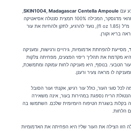
בע עם
SKIN1004, Madagascar Centella Ampoule
,
אמפולת סנטלה המופקת מהאי מדגסקר, המכילה 100% תמצית סנטלה אסיאטיקה
טהורה. מוצר זה, בגודל 55 מ"ל (1.85 fl oz), נועד להרגיע, לתקן ולהחיות את עור
אה בריא וקורן.
, מסייעת להפחתת אדמומיות, גירויים ורגישות, ומעניקה
 היא מקדמת את תהליך ריפוי הפצעים, מפחיתה צלקות
ור הטבעי. בנוסף, היא מעניקה לחות עמוקה ומתמשכת,
ניקה לו מראה צעיר ורענן.
לכל סוגי העור, כולל עור רגיש, אקנתי ועור הסובל
והנטולת הריח נספגת במהירות בעור, אינה משאירה
ה בקלות בשגרת הטיפוח היומיומית שלכם. השתמשו בה
ם הלחות.
 הזו הצילה את העור שלי! היא הפחיתה את האדמומיות