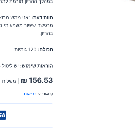
במהלך ההריון תורמת לתחוש
חוות דעת:
מרגישה שיפור משמעותי במ
בהריון.
תכולה:
120 גומיות.
הוראות שימוש:
יש ליטול 4 גומיות ביום, רצוי עם אוכל.
₪
156.53
| משלוח מ
קטגוריה:
בריאות