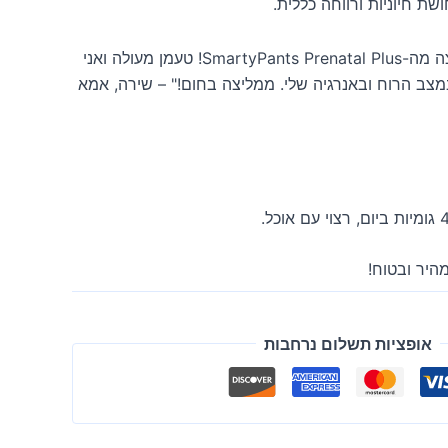
ת חיוניות ורווחה כללית.
"אני ממש מרוצה מה-SmartyPants Prenatal Plus! טעמן מעולה ואני
צב הרוח ובאנרגיה שלי. ממליצה בחום!" – שירה, אמא
היר ובטוח!
אופציות תשלום נרחבות