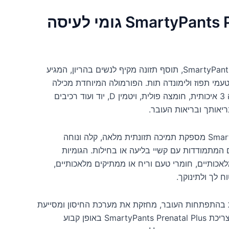
SmartyPants Prenatal Plus גומי לעיסה
הכירי את SmartyPants Prenatal Plus, תוסף תזונה מקיף לנשים בהריון, המגיע
עמי תפוז ולימונדה תות. הפורמולה המיוחדת מכילה
מולטי ויטמין בשילוב אומגה 3 איכותית, חומצה פולית, ויטמין D, יוד ועוד רכיבים
ריאותך ובריאות העובר.
ה-SmartyPants Prenatal Plus מספקת תמיכה תזונתית מלאה, קלה ונוחה
 המתמודדות עם קשיי בליעה או בחילות. הגומיות
אכותיים, חומרי טעם וריח או ממתיקים מלאכותיים,
ח לך ולתינוקך.
 בהתפתחות העובר, מחזקת את מערכת החיסון ומסייעת
לשמירה על בריאות האם. צריכת SmartyPants Prenatal Plus באופן קבוע