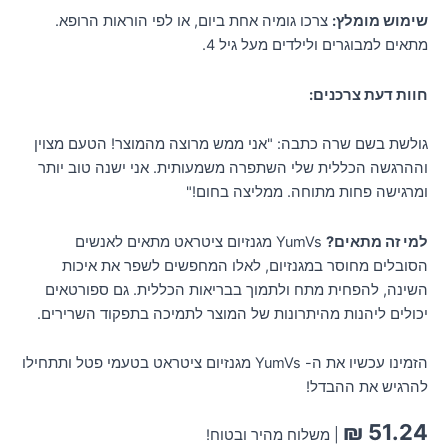
שימוש מומלץ:
צרכו גומיה אחת ביום, או לפי הוראות הרופא.
מתאים למבוגרים ולילדים מעל גיל 4.
חוות דעת צרכנים:
גולשת בשם שרה כתבה: "אני ממש מרוצה מהמוצר! הטעם מצוין
וההרגשה הכללית שלי השתפרה משמעותית. אני ישנה טוב יותר
ומרגישה פחות מתוחה. ממליצה בחום!"
למי זה מתאים?
YumVs מגנזיום ציטראט מתאים לאנשים
הסובלים מחוסר במגנזיום, לאלו המחפשים לשפר את איכות
השינה, להפחית מתח ולתמוך בבריאות הכללית. גם ספורטאים
יכולים ליהנות מהיתרונות של המוצר לתמיכה בתפקוד השרירים.
הזמינו עכשיו את ה- YumVs מגנזיום ציטראט בטעמי פטל ותתחילו
להרגיש את ההבדל!
₪
51.24
| משלוח מהיר ובטוח!