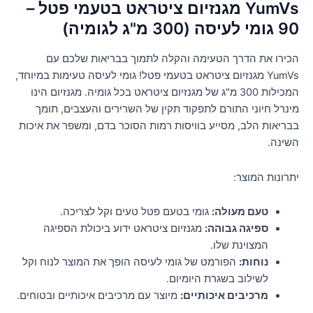
YumVs מגנזיום ציטראט בטעמי פטל –
90 גומי לעיסה (300 מ"ג לגומיה)
הכירו את הדרך הטעימה והקלה לתמוך בבריאות שלכם עם
YumVs מגנזיום ציטראט בטעמי פטל! גומי לעיסה טעימות במיוחד,
המכילות 300 מ"ג של מגנזיום ציטראט בכל גומיה. מגנזיום הינו
מינרל חיוני התורם לתפקוד תקין של השרירים והעצבים, תומך
בבריאות הלב, מסייע בוויסות רמות הסוכר בדם, ומשפר את איכות
השינה.
יתרונות המוצר:
טעם מעולה:
גומי בטעם פטל טעים וקל לצריכה.
ספיגה גבוהה:
מגנזיום ציטראט ידוע ביכולת הספיגה
המצוינת שלו.
נוחות:
הפורמט של גומי לעיסה הופך את המוצר לנוח וקל
לשילוב בשגרת היומיום.
מרכיבים איכותיים:
מיוצר עם מרכיבים איכותיים ובטוחים.